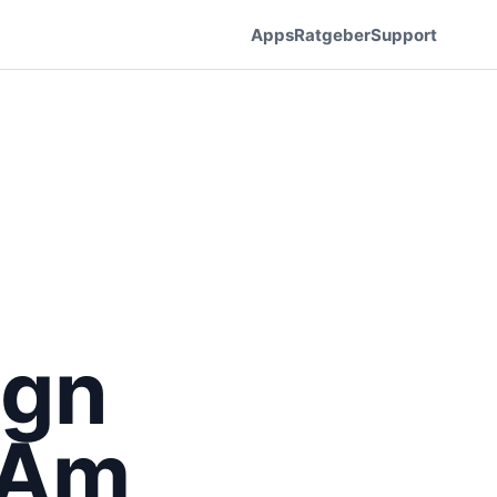
Apps
Ratgeber
Support
ign
 Am