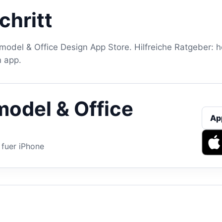
chritt
odel & Office Design App Store. Hilfreiche Ratgeber: h
n app.
odel & Office
Ap
fuer iPhone