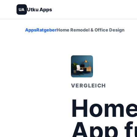
Utku Apps
UA
Apps
Ratgeber
Home Remodel & Office Design
VERGLEICH
Home 
App f