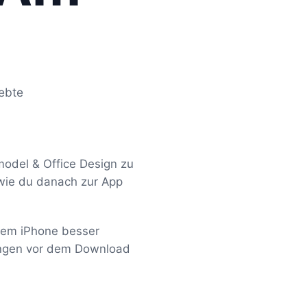
iebte
odel & Office Design zu
 wie du danach zur App
 dem iPhone besser
fungen vor dem Download