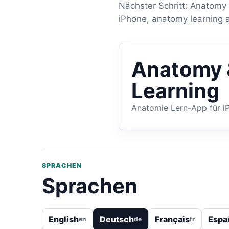
Nächster Schritt: Anatomy 
iPhone, anatomy learning 
Anatomy 
Learning
Anatomie Lern-App für i
SPRACHEN
Sprachen
English
Deutsch
Français
Espa
en
de
fr