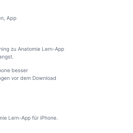
en, App
rning zu Anatomie Lern-App
angst.
Phone besser
fungen vor dem Download
mie Lern-App für iPhone.