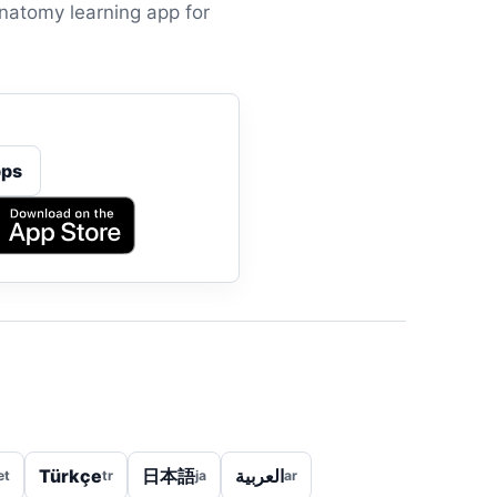
anatomy learning app for
ps
Türkçe
日本語
العربية
et
tr
ja
ar