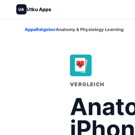
Utku Apps
UA
Apps
Ratgeber
Anatomy & Physiology Learning
VERGLEICH
Anato
iPhon