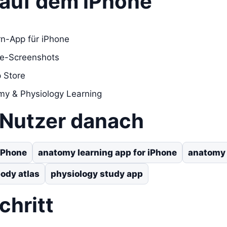
s auf dem iPhone
rn-App für iPhone
re-Screenshots
 Store
omy & Physiology Learning
 Nutzer danach
iPhone
anatomy learning app for iPhone
anatomy 
ody atlas
physiology study app
chritt