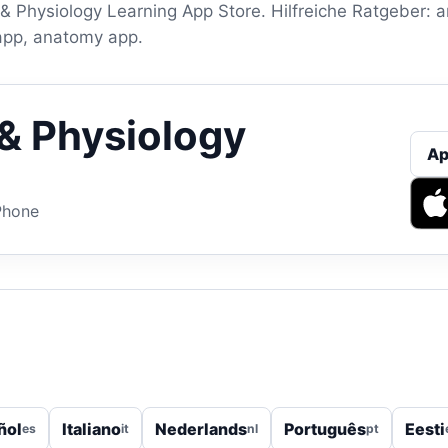
& Physiology Learning App Store. Hilfreiche Ratgeber: 
app, anatomy app.
& Physiology
Ap
Phone
ñol
Italiano
Nederlands
Português
Eesti
es
it
nl
pt