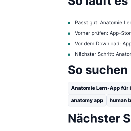
So läuft e
Passt gut: Anatomie Le
Vorher prüfen: App-Sto
Vor dem Download: App
Nächster Schritt: Anat
So suchen
Anatomie Lern-App für 
anatomy app
human b
Nächster S