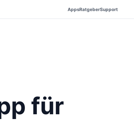
Apps
Ratgeber
Support
pp für
h