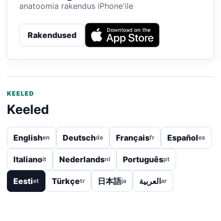
anatoomia rakendus iPhone'ile
Rakendused
KEELED
Keeled
English
Deutsch
Français
Español
en
de
fr
es
Italiano
Nederlands
Português
it
nl
pt
Eesti
Türkçe
日本語
العربية
et
tr
ja
ar