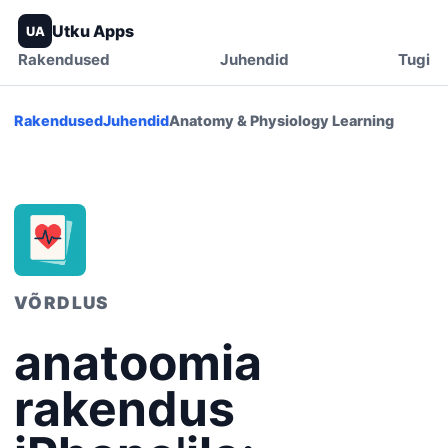
Utku Apps
UA
Rakendused
Juhendid
Tugi
Rakendused
Juhendid
Anatomy & Physiology Learning
VÕRDLUS
anatoomia
rakendus