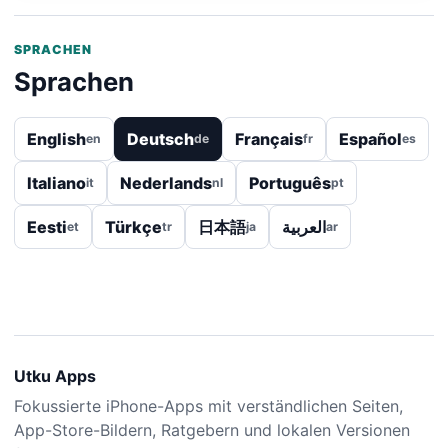
SPRACHEN
Sprachen
English
Deutsch
Français
Español
en
de
fr
es
Italiano
Nederlands
Português
it
nl
pt
Eesti
Türkçe
日本語
العربية
et
tr
ja
ar
Utku Apps
Fokussierte iPhone-Apps mit verständlichen Seiten,
App-Store-Bildern, Ratgebern und lokalen Versionen