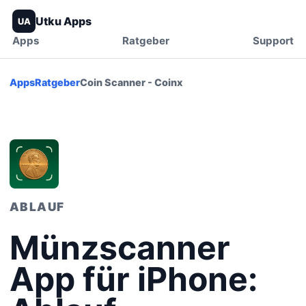
Utku Apps
UA
Apps
Ratgeber
Support
Apps
Ratgeber
Coin Scanner - Coinx
ABLAUF
Münzscanner
App für iPhone: