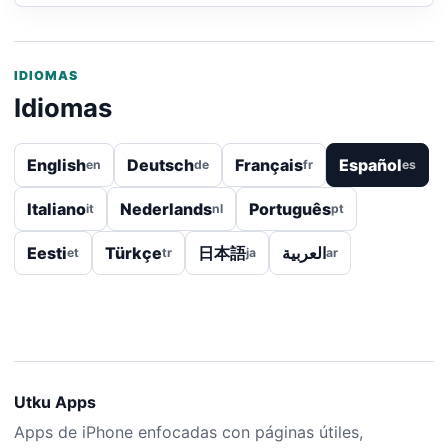
IDIOMAS
Idiomas
English
Deutsch
Français
Español
en
de
fr
es
Italiano
Nederlands
Português
it
nl
pt
Eesti
Türkçe
日本語
العربية
et
tr
ja
ar
Utku Apps
Apps de iPhone enfocadas con páginas útiles,