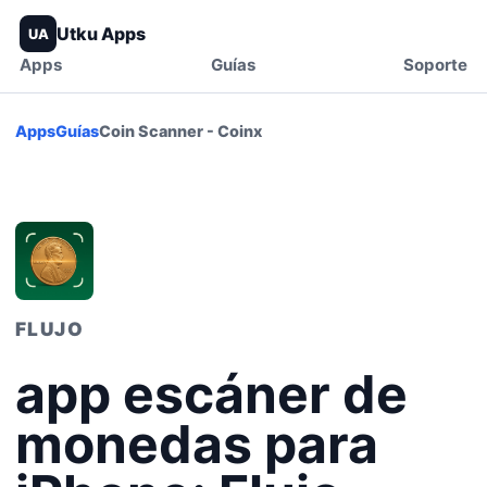
Utku Apps
UA
Apps
Guías
Soporte
Apps
Guías
Coin Scanner - Coinx
FLUJO
app escáner de
monedas para