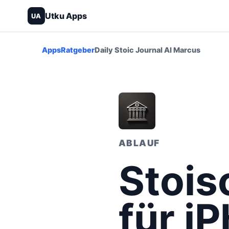
Utku Apps
UA
Apps
Ratgeber
Daily Stoic Journal AI Marcus
ABLAUF
Stois
für i