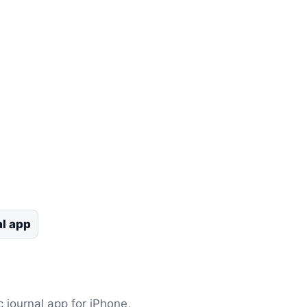
al app
c journal app for iPhone,