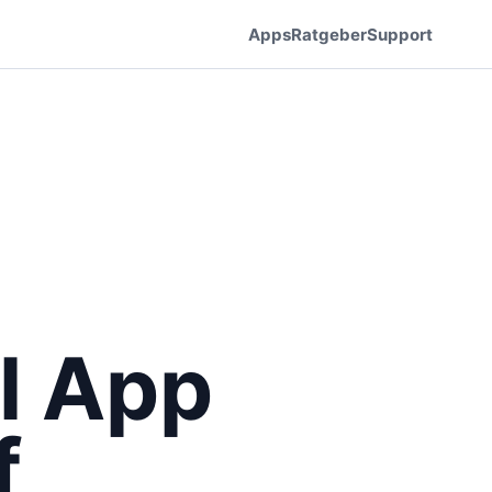
Apps
Ratgeber
Support
l App
f