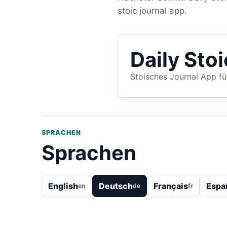
stoic journal app.
Daily Sto
Stoisches Journal App fü
SPRACHEN
Sprachen
English
Deutsch
Français
Espa
en
de
fr