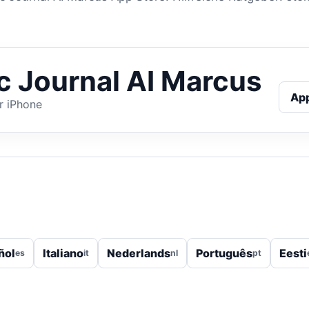
ic Journal AI Marcus
Ap
r iPhone
ñol
Italiano
Nederlands
Português
Eesti
es
it
nl
pt