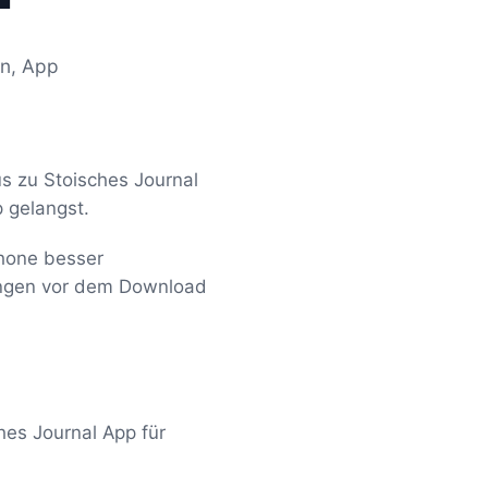
en, App
us zu Stoisches Journal
 gelangst.
Phone besser
fungen vor dem Download
hes Journal App für