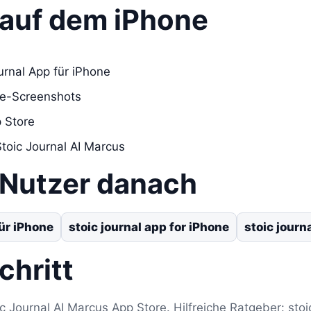
s auf dem iPhone
urnal App für iPhone
re-Screenshots
 Store
Stoic Journal AI Marcus
 Nutzer danach
ür iPhone
stoic journal app for iPhone
stoic journ
chritt
ic Journal AI Marcus App Store. Hilfreiche Ratgeber: stoi