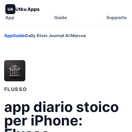
Utku Apps
UA
App
Guide
Supporto
App
Guide
Daily Stoic Journal AI Marcus
FLUSSO
app diario stoico
per iPhone: