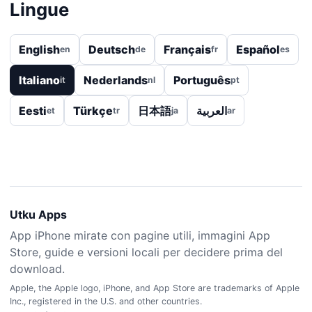
Lingue
English
Deutsch
Français
Español
en
de
fr
es
Italiano
Nederlands
Português
it
nl
pt
Eesti
Türkçe
日本語
العربية
et
tr
ja
ar
Utku Apps
App iPhone mirate con pagine utili, immagini App
Store, guide e versioni locali per decidere prima del
download.
Apple, the Apple logo, iPhone, and App Store are trademarks of Apple
Inc., registered in the U.S. and other countries.