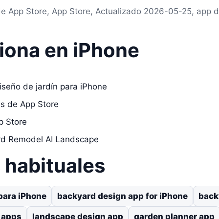
de App Store, App Store, Actualizado 2026-05-25, app d
iona en iPhone
iseño de jardín para iPhone
as de App Store
p Store
ard Remodel AI Landscape
habituales
 para iPhone
backyard design app for iPhone
back
 apps
landscape design app
garden planner app