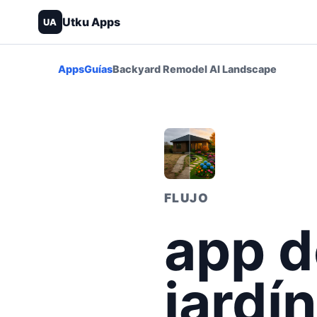
Utku Apps
UA
Apps
Guías
Backyard Remodel AI Landscape
FLUJO
app d
jardí