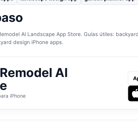
paso
Remodel AI Landscape App Store. Guías útiles: backyard
yard design iPhone apps.
 Remodel AI
A
e
para iPhone