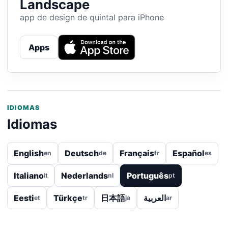
Landscape
app de design de quintal para iPhone
Apps
IDIOMAS
Idiomas
English
Deutsch
Français
Español
en
de
fr
es
Italiano
Nederlands
Português
it
nl
pt
Eesti
Türkçe
日本語
العربية
et
tr
ja
ar