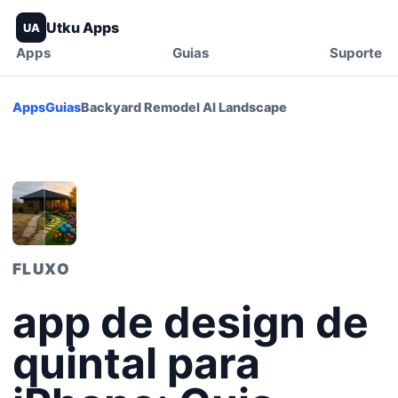
Utku Apps
UA
Apps
Guias
Suporte
Apps
Guias
Backyard Remodel AI Landscape
FLUXO
app de design de
quintal para