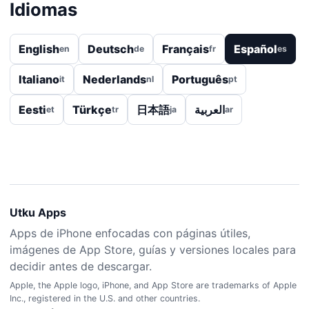
Idiomas
English
Deutsch
Français
Español
en
de
fr
es
Italiano
Nederlands
Português
it
nl
pt
Eesti
Türkçe
日本語
العربية
et
tr
ja
ar
Utku Apps
Apps de iPhone enfocadas con páginas útiles,
imágenes de App Store, guías y versiones locales para
decidir antes de descargar.
Apple, the Apple logo, iPhone, and App Store are trademarks of Apple
Inc., registered in the U.S. and other countries.