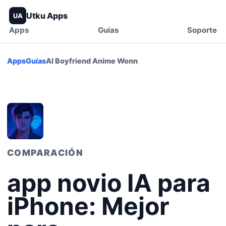
Utku Apps
UA
Apps
Guías
Soporte
Apps
Guías
AI Boyfriend Anime Wonn
COMPARACIÓN
app novio IA para
iPhone: Mejor