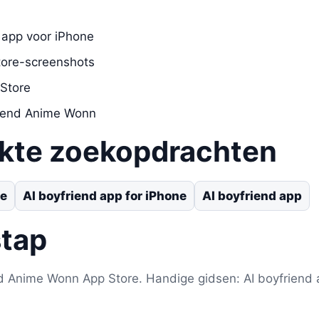
 app voor iPhone
tore-screenshots
 Store
riend Anime Wonn
ikte zoekopdrachten
ne
AI boyfriend app for iPhone
AI boyfriend app
stap
d Anime Wonn App Store. Handige gidsen: AI boyfriend a