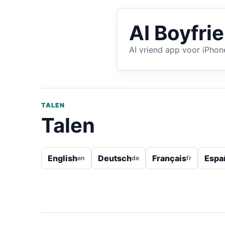
AI Boyfr
AI vriend app voor iPhon
TALEN
Talen
English
Deutsch
Français
Espa
en
de
fr