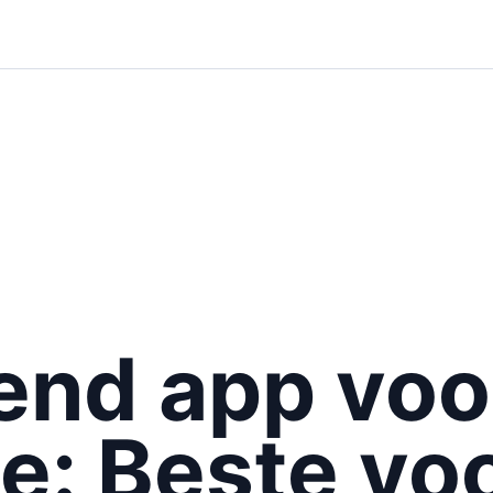
iend app voo
e: Beste vo