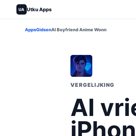
Utku Apps
UA
Apps
Gidsen
AI Boyfriend Anime Wonn
VERGELIJKING
AI vr
iPhon