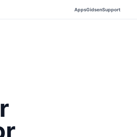
Apps
Gidsen
Support
r
or