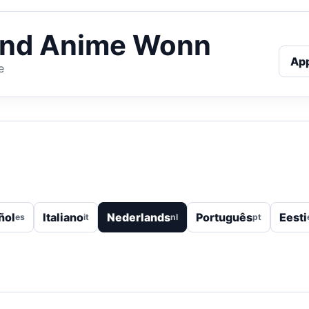
iend Anime Wonn
Ap
e
ñol
Italiano
Nederlands
Português
Eesti
es
it
nl
pt