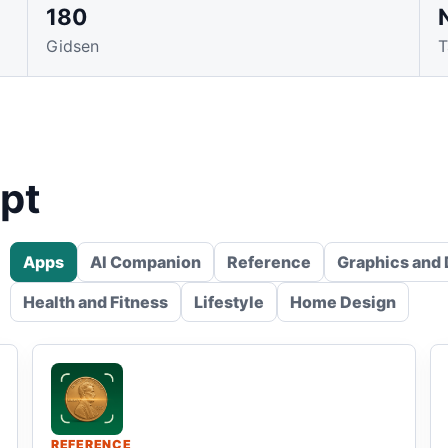
180
Gidsen
T
lpt
Apps
AI Companion
Reference
Graphics and
Health and Fitness
Lifestyle
Home Design
REFERENCE