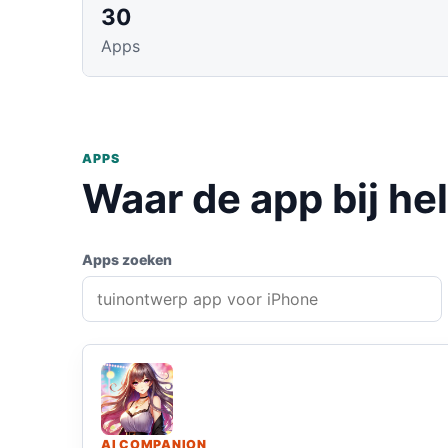
30
Apps
APPS
Waar de app bij he
Apps zoeken
AI COMPANION