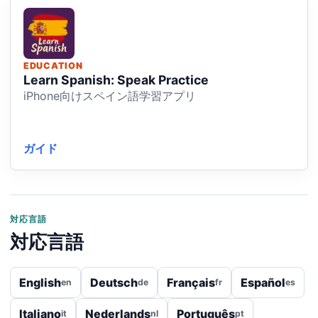
EDUCATION
Learn Spanish: Speak Practice
iPhone向けスペイン語学習アプリ
ガイド
対応言語
対応言語
English
Deutsch
Français
Español
en
de
fr
es
Italiano
Nederlands
Português
it
nl
pt