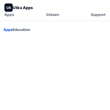
Utku Apps
UA
Apps
Gidsen
Support
Apps
Education