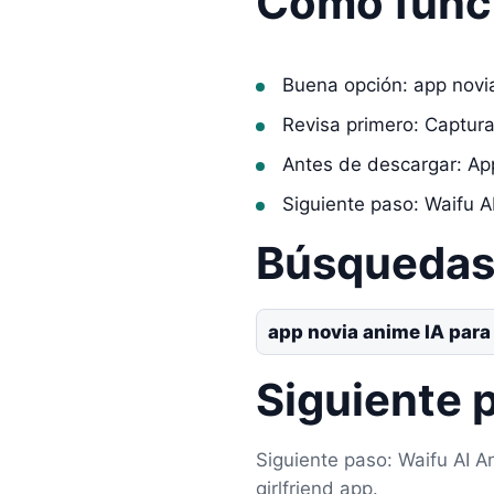
Cómo func
Buena opción: app novi
Revisa primero: Captur
Antes de descargar: Ap
Siguiente paso: Waifu A
Búsquedas 
app novia anime IA para
Siguiente 
Siguiente paso: Waifu AI An
girlfriend app.