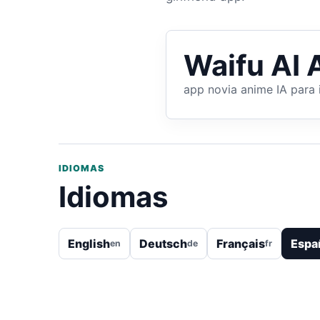
Waifu AI 
app novia anime IA para
IDIOMAS
Idiomas
English
Deutsch
Français
Espa
en
de
fr