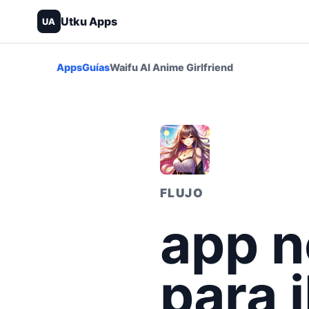
Utku Apps
UA
Apps
Guías
Waifu AI Anime Girlfriend
FLUJO
app n
para 