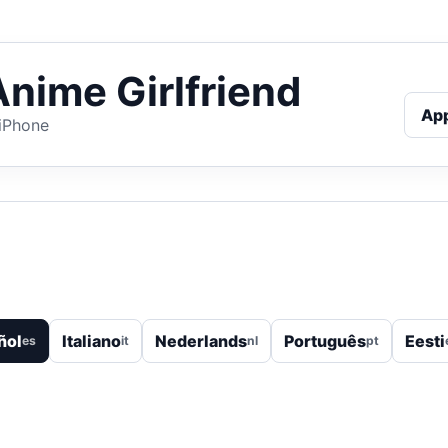
Anime Girlfriend
Ap
 iPhone
ñol
Italiano
Nederlands
Português
Eesti
es
it
nl
pt