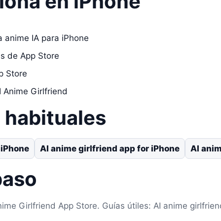
iona en iPhone
a anime IA para iPhone
as de App Store
p Store
I Anime Girlfriend
habituales
 iPhone
AI anime girlfriend app for iPhone
AI anim
paso
ime Girlfriend App Store. Guías útiles: AI anime girlfrie