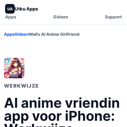
Utku Apps
UA
Apps
Gidsen
Support
Apps
Gidsen
Waifu AI Anime Girlfriend
WERKWIJZE
AI anime vriendin
app voor iPhone: