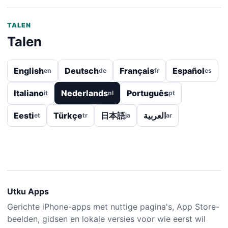
TALEN
Talen
English
Deutsch
Français
Español
en
de
fr
es
Italiano
Nederlands
Português
it
nl
pt
Eesti
Türkçe
日本語
العربية
et
tr
ja
ar
Utku Apps
Gerichte iPhone-apps met nuttige pagina's, App Store-
beelden, gidsen en lokale versies voor wie eerst wil