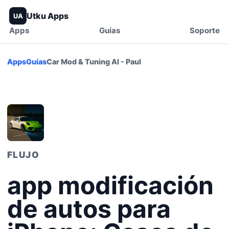
Utku Apps
UA
Apps
Guías
Soporte
Apps
Guías
Car Mod & Tuning AI - Paul
FLUJO
app modificación
de autos para