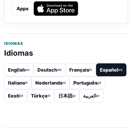
Apps
IDIOMAS
Idiomas
English
Deutsch
Français
Español
en
de
fr
es
Italiano
Nederlands
Português
it
nl
pt
Eesti
Türkçe
日本語
العربية
et
tr
ja
ar