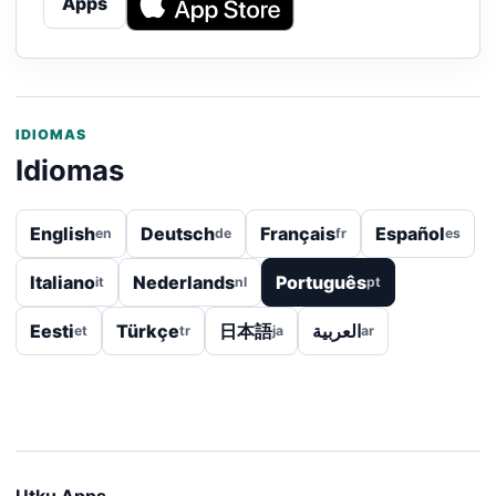
Apps
IDIOMAS
Idiomas
English
Deutsch
Français
Español
en
de
fr
es
Italiano
Nederlands
Português
it
nl
pt
Eesti
Türkçe
日本語
العربية
et
tr
ja
ar