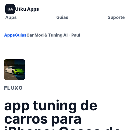
Utku Apps
UA
Apps
Guias
Suporte
Apps
Guias
Car Mod & Tuning AI - Paul
FLUXO
app tuning de
carros para