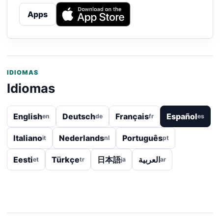
Apps
IDIOMAS
Idiomas
English
Deutsch
Français
Español
en
de
fr
es
Italiano
Nederlands
Português
it
nl
pt
Eesti
Türkçe
日本語
العربية
et
tr
ja
ar