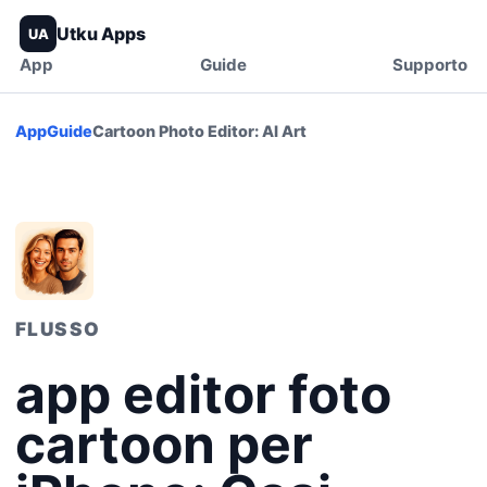
Utku Apps
UA
App
Guide
Supporto
App
Guide
Cartoon Photo Editor: AI Art
FLUSSO
app editor foto
cartoon per