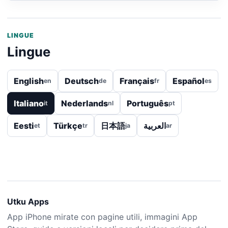
LINGUE
Lingue
English
Deutsch
Français
Español
en
de
fr
es
Italiano
Nederlands
Português
it
nl
pt
Eesti
Türkçe
日本語
العربية
et
tr
ja
ar
Utku Apps
App iPhone mirate con pagine utili, immagini App