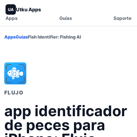
Utku Apps
UA
Apps
Guías
Soporte
Apps
Guías
Fish Identifier: Fishing AI
FLUJO
app identificador
de peces para