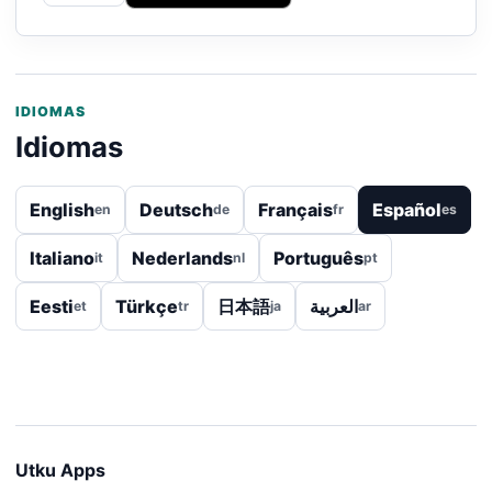
IDIOMAS
Idiomas
English
Deutsch
Français
Español
en
de
fr
es
Italiano
Nederlands
Português
it
nl
pt
Eesti
Türkçe
日本語
العربية
et
tr
ja
ar
Utku Apps