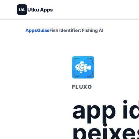
Utku Apps
UA
Apps
Guias
Fish Identifier: Fishing AI
FLUXO
app i
peixe