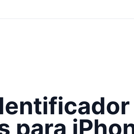
dentificador
s para iPho