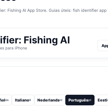
er: Fishing AI App Store. Guias úteis: fish identifier app f
ifier: Fishing AI
Ap
xes para iPhone
ñol
Italiano
Nederlands
Português
Eesti
es
it
nl
pt