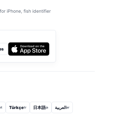
or iPhone, fish identifier
ps
Türkçe
日本語
العربية
et
tr
ja
ar