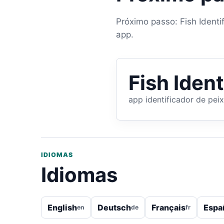
Próximo passo: Fish Identifi
app.
Fish Ident
app identificador de pei
IDIOMAS
Idiomas
English
Deutsch
Français
Espa
en
de
fr