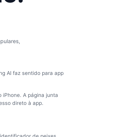
pulares,
ing AI faz sentido para app
no iPhone. A página junta
esso direto à app.
identificador de peixes