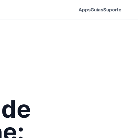
Apps
Guias
Suporte
 de
ne: