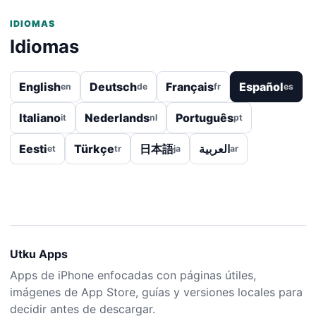
IDIOMAS
Idiomas
English
Deutsch
Français
Español
en
de
fr
es
Italiano
Nederlands
Português
it
nl
pt
Eesti
Türkçe
日本語
العربية
et
tr
ja
ar
Utku Apps
Apps de iPhone enfocadas con páginas útiles,
imágenes de App Store, guías y versiones locales para
decidir antes de descargar.