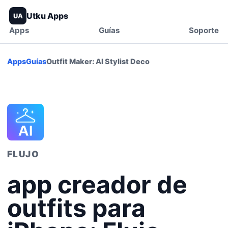
Utku Apps
UA
Apps
Guías
Soporte
Apps
Guías
Outfit Maker: AI Stylist Deco
FLUJO
app creador de
outfits para