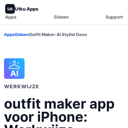
Utku Apps
UA
Apps
Gidsen
Support
Apps
Gidsen
Outfit Maker: AI Stylist Deco
WERKWIJZE
outfit maker app
voor iPhone: