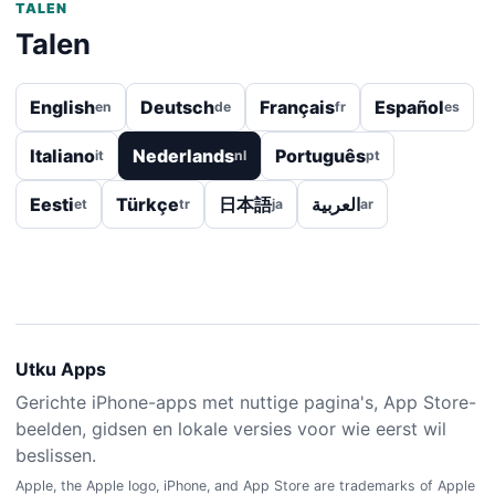
TALEN
Talen
English
Deutsch
Français
Español
en
de
fr
es
Italiano
Nederlands
Português
it
nl
pt
Eesti
Türkçe
日本語
العربية
et
tr
ja
ar
Utku Apps
Gerichte iPhone-apps met nuttige pagina's, App Store-
beelden, gidsen en lokale versies voor wie eerst wil
beslissen.
Apple, the Apple logo, iPhone, and App Store are trademarks of Apple