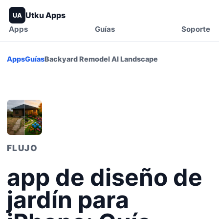
Utku Apps
UA
Apps
Guías
Soporte
Apps
Guías
Backyard Remodel AI Landscape
FLUJO
app de diseño de
jardín para