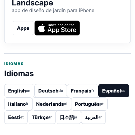
Landscape
app de diseño de jardín para iPhone
Apps
IDIOMAS
Idiomas
English
Deutsch
Français
Español
en
de
fr
es
Italiano
Nederlands
Português
it
nl
pt
Eesti
Türkçe
日本語
العربية
et
tr
ja
ar