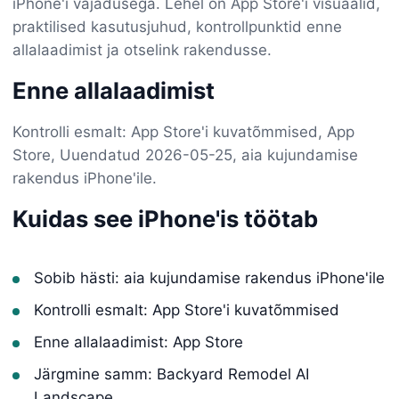
iPhone'i vajadusega. Lehel on App Store'i visuaalid,
praktilised kasutusjuhud, kontrollpunktid enne
allalaadimist ja otselink rakendusse.
Enne allalaadimist
Kontrolli esmalt: App Store'i kuvatõmmised, App
Store, Uuendatud 2026-05-25, aia kujundamise
rakendus iPhone'ile.
Kuidas see iPhone'is töötab
Sobib hästi: aia kujundamise rakendus iPhone'ile
Kontrolli esmalt: App Store'i kuvatõmmised
Enne allalaadimist: App Store
Järgmine samm: Backyard Remodel AI
Landscape