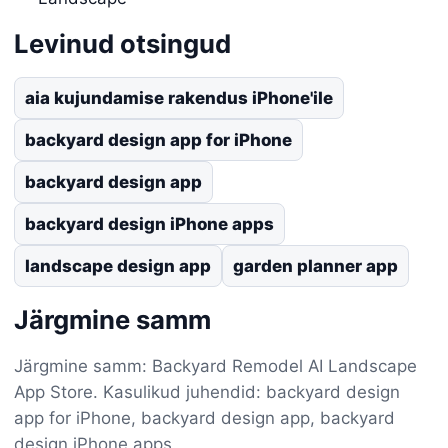
Levinud otsingud
aia kujundamise rakendus iPhone'ile
backyard design app for iPhone
backyard design app
backyard design iPhone apps
landscape design app
garden planner app
Järgmine samm
Järgmine samm: Backyard Remodel AI Landscape
App Store. Kasulikud juhendid: backyard design
app for iPhone, backyard design app, backyard
design iPhone apps.