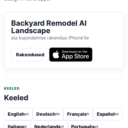
Backyard Remodel AI
Landscape
aia kujundamise rakendus iPhone'ile
Rakendused
KEELED
Keeled
English
Deutsch
Français
Español
en
de
fr
es
Italiano
Nederlands
Português
it
nl
pt