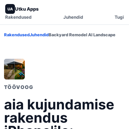
Utku Apps
UA
Rakendused
Juhendid
Tugi
Rakendused
Juhendid
Backyard Remodel AI Landscape
TÖÖVOOG
aia kujundamise
rakendus