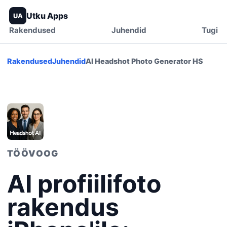
Utku Apps
UA
Rakendused
Juhendid
Tugi
Rakendused
Juhendid
AI Headshot Photo Generator HS
TÖÖVOOG
AI profiilifoto
rakendus