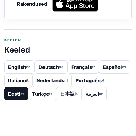
Rakendused
KEELED
Keeled
English
Deutsch
Français
Español
en
de
fr
es
Italiano
Nederlands
Português
it
nl
pt
Eesti
Türkçe
日本語
العربية
et
tr
ja
ar