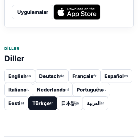
Uygulamalar
DILLER
Diller
English
Deutsch
Français
Español
en
de
fr
es
Italiano
Nederlands
Português
it
nl
pt
Eesti
Türkçe
日本語
العربية
et
tr
ja
ar