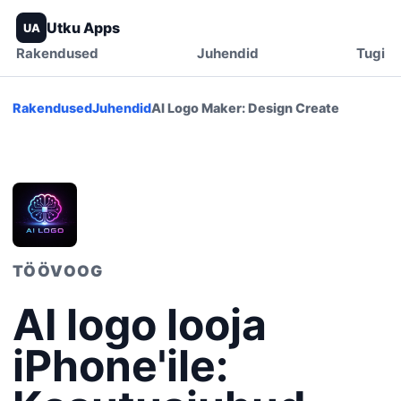
Utku Apps
UA
Rakendused
Juhendid
Tugi
Rakendused
Juhendid
AI Logo Maker: Design Create
TÖÖVOOG
AI logo looja
iPhone'ile: