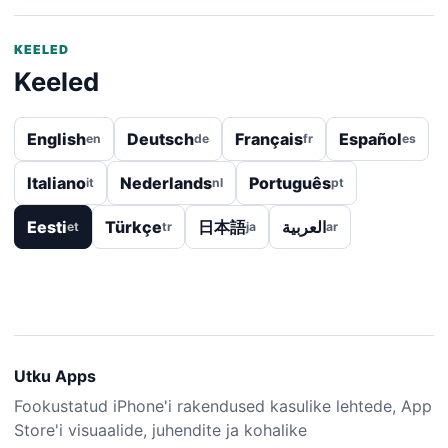
KEELED
Keeled
English
Deutsch
Français
Español
en
de
fr
es
Italiano
Nederlands
Português
it
nl
pt
Eesti
Türkçe
日本語
العربية
et
tr
ja
ar
Utku Apps
Fookustatud iPhone'i rakendused kasulike lehtede, App
Store'i visuaalide, juhendite ja kohalike