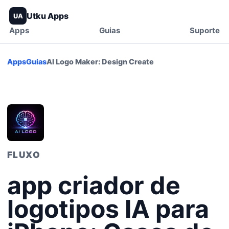
Utku Apps
UA
Apps
Guias
Suporte
Apps
Guias
AI Logo Maker: Design Create
FLUXO
app criador de
logotipos IA para