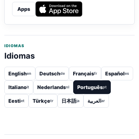
Apps
IDIOMAS
Idiomas
English
Deutsch
Français
Español
en
de
fr
es
Italiano
Nederlands
Português
it
nl
pt
Eesti
Türkçe
日本語
العربية
et
tr
ja
ar