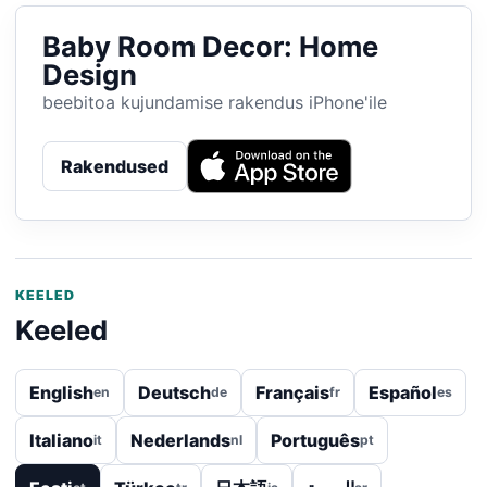
Baby Room Decor: Home
Design
beebitoa kujundamise rakendus iPhone'ile
Rakendused
KEELED
Keeled
English
Deutsch
Français
Español
en
de
fr
es
Italiano
Nederlands
Português
it
nl
pt