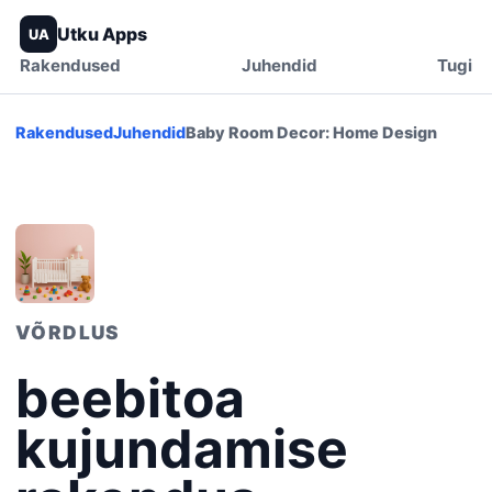
Utku Apps
UA
Rakendused
Juhendid
Tugi
Rakendused
Juhendid
Baby Room Decor: Home Design
VÕRDLUS
beebitoa
kujundamise