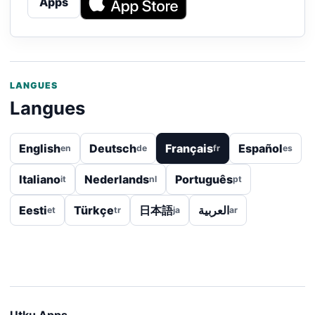
Apps
LANGUES
Langues
English
Deutsch
Français
Español
en
de
fr
es
Italiano
Nederlands
Português
it
nl
pt
Eesti
Türkçe
日本語
العربية
et
tr
ja
ar