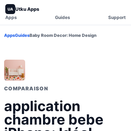
Utku Apps
UA
Apps
Guides
Support
Apps
Guides
Baby Room Decor: Home Design
COMPARAISON
application
chambre bebe