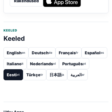
Rakendused
KEELED
Keeled
English
Deutsch
Français
Español
en
de
fr
es
Italiano
Nederlands
Português
it
nl
pt
Eesti
Türkçe
日本語
العربية
et
tr
ja
ar