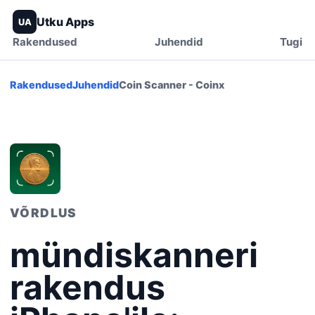
Utku Apps
UA
Rakendused
Juhendid
Tugi
Rakendused
Juhendid
Coin Scanner - Coinx
VÕRDLUS
mündiskanneri
rakendus