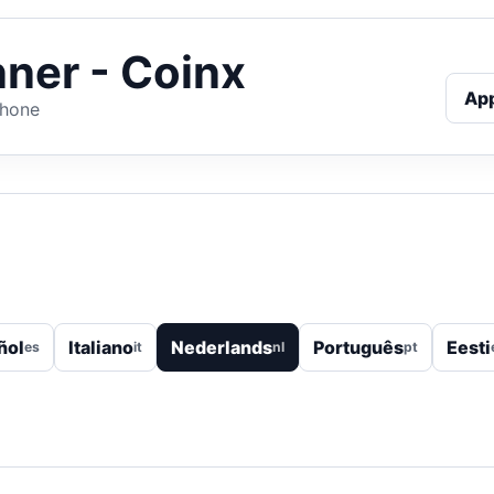
ner - Coinx
Ap
Phone
ñol
Italiano
Nederlands
Português
Eesti
es
it
nl
pt