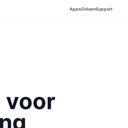
Apps
Gidsen
Support
 voor
ing