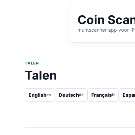
Coin Scan
muntscanner app voor i
TALEN
Talen
English
Deutsch
Français
Espa
en
de
fr