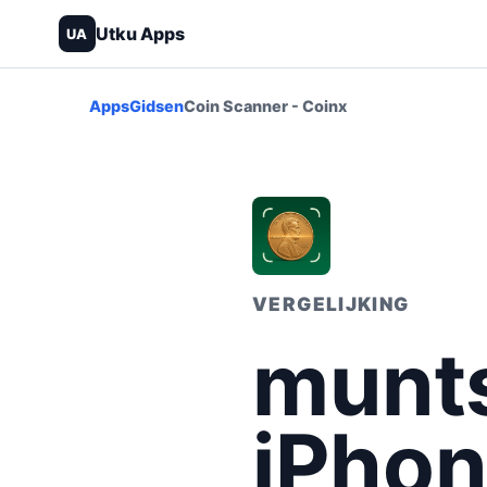
Utku Apps
UA
Apps
Gidsen
Coin Scanner - Coinx
VERGELIJKING
munts
iPhon