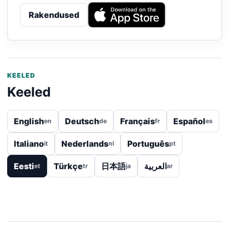
Rakendused
KEELED
Keeled
English
Deutsch
Français
Español
en
de
fr
es
Italiano
Nederlands
Português
it
nl
pt
Eesti
Türkçe
日本語
العربية
et
tr
ja
ar