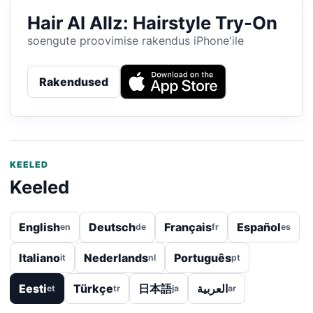
Hair AI Allz: Hairstyle Try-On
soengute proovimise rakendus iPhone'ile
Rakendused
KEELED
Keeled
English
Deutsch
Français
Español
en
de
fr
es
Italiano
Nederlands
Português
it
nl
pt
Eesti
Türkçe
日本語
العربية
et
tr
ja
ar