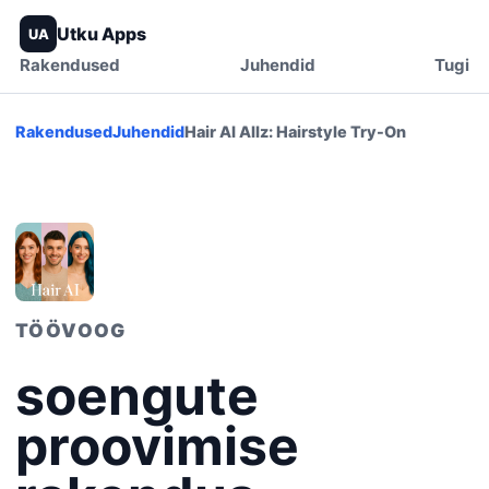
Utku Apps
UA
Rakendused
Juhendid
Tugi
Rakendused
Juhendid
Hair AI Allz: Hairstyle Try-On
TÖÖVOOG
soengute
proovimise