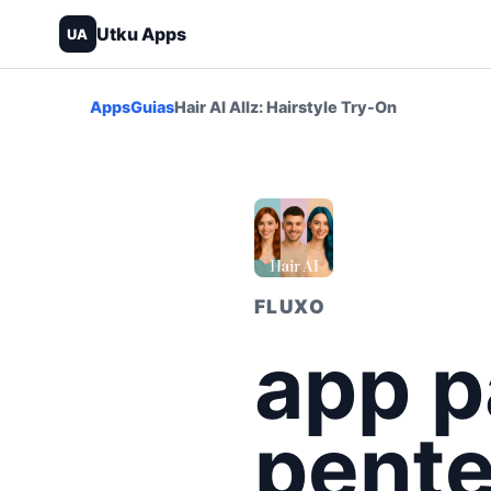
Utku Apps
UA
Apps
Guias
Hair AI Allz: Hairstyle Try-On
FLUXO
app p
pente