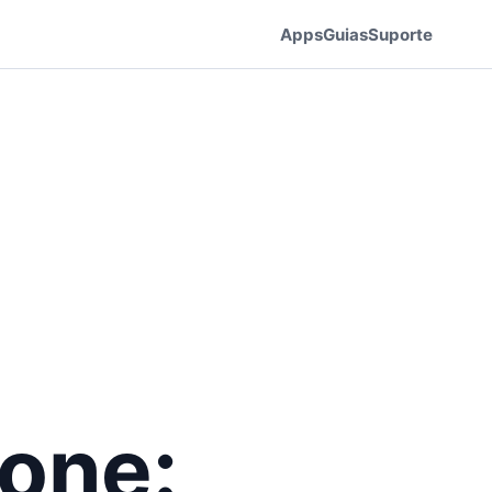
Apps
Guias
Suporte
one: