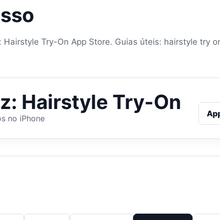
asso
: Hairstyle Try-On App Store. Guias úteis: hairstyle try o
lz: Hairstyle Try-On
Ap
os no iPhone