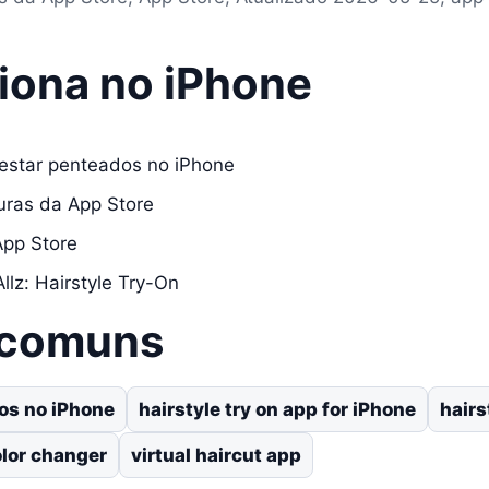
iona no iPhone
testar penteados no iPhone
turas da App Store
App Store
llz: Hairstyle Try-On
 comuns
os no iPhone
hairstyle try on app for iPhone
hairs
olor changer
virtual haircut app