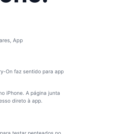
ares, App
Try-On faz sentido para app
 no iPhone. A página junta
esso direto à app.
 para testar penteados no