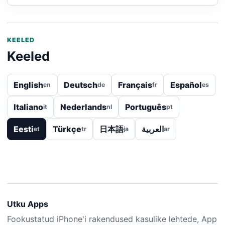
KEELED
Keeled
English
Deutsch
Français
Español
en
de
fr
es
Italiano
Nederlands
Português
it
nl
pt
Eesti
Türkçe
日本語
العربية
et
tr
ja
ar
Utku Apps
Fookustatud iPhone'i rakendused kasulike lehtede, App