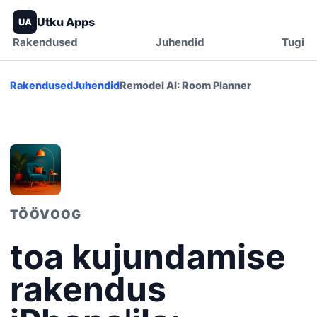
Utku Apps
UA
Rakendused
Juhendid
Tugi
Rakendused
Juhendid
Remodel AI: Room Planner
TÖÖVOOG
toa kujundamise
rakendus