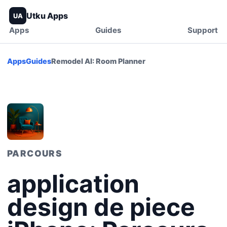
Utku Apps
UA
Apps
Guides
Support
Apps
Guides
Remodel AI: Room Planner
PARCOURS
application
design de piece