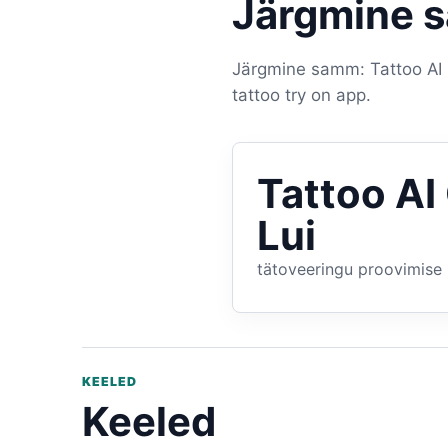
Järgmine 
Järgmine samm: Tattoo AI G
tattoo try on app.
Tattoo AI
Lui
tätoveeringu proovimise 
KEELED
Keeled