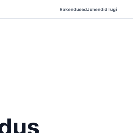
Rakendused
Juhendid
Tugi
ndus