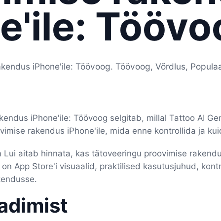
e'ile: Töövo
akendus iPhone'ile: Töövoog. Töövoog, Võrdlus, Popula
kendus iPhone'ile: Töövoog selgitab, millal Tattoo AI Ge
imise rakendus iPhone'ile, mida enne kontrollida ja kui
 Lui aitab hinnata, kas tätoveeringu proovimise rakendu
on App Store'i visuaalid, praktilised kasutusjuhud, kont
akendusse.
aadimist