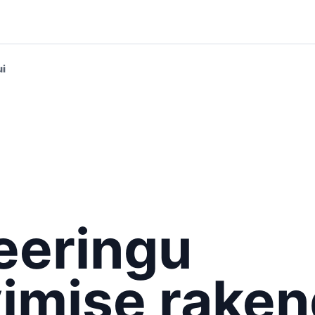
ui
eeringu
imise rake