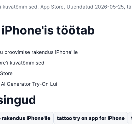
re'i kuvatõmmised, App Store, Uuendatud 2026-05-25, tä
 iPhone'is töötab
gu proovimise rakendus iPhone'ile
tore'i kuvatõmmised
 Store
AI Generator Try-On Lui
singud
 rakendus iPhone'ile
tattoo try on app for iPhone