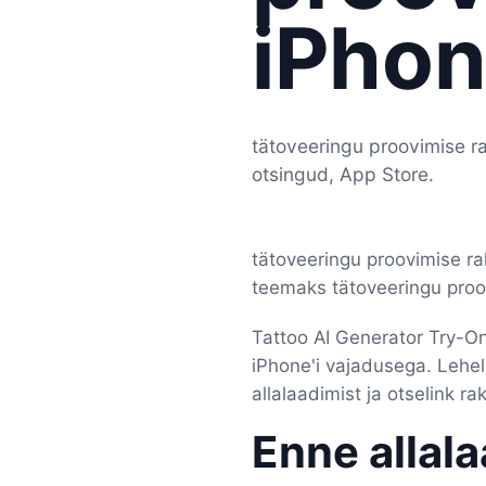
iPhon
tätoveeringu proovimise r
otsingud, App Store.
tätoveeringu proovimise ra
teemaks tätoveeringu proov
Tattoo AI Generator Try-On
iPhone'i vajadusega. Lehel 
allalaadimist ja otselink r
Enne allal