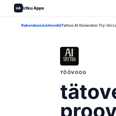
Utku Apps
UA
Rakendused
Juhendid
Tattoo AI Generator Try-On L
TÖÖVOOG
tätov
proov