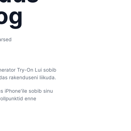
og
arsed
nerator Try-On Lui sobib
das rakenduseni liikuda.
s iPhone'ile sobib sinu
rollpunktid enne