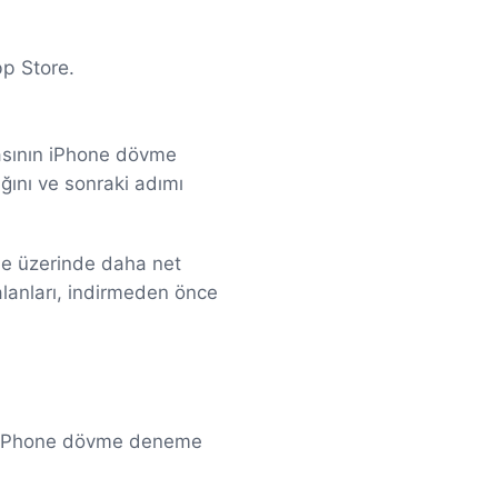
p Store.
asının iPhone dövme
ını ve sonraki adımı
ne üzerinde daha net
alanları, indirmeden önce
5, iPhone dövme deneme