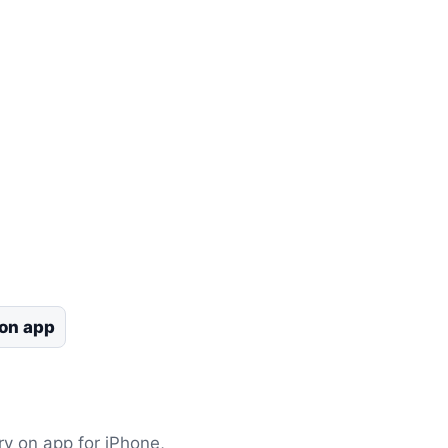
 on app
ry on app for iPhone,