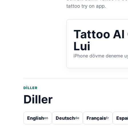
tattoo try on app.
Tattoo AI
Lui
iPhone dövme deneme u
DILLER
Diller
English
Deutsch
Français
Espa
en
de
fr