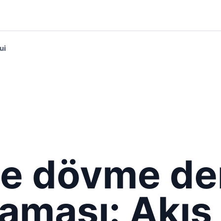
ui
ne dövme d
aması: Akış