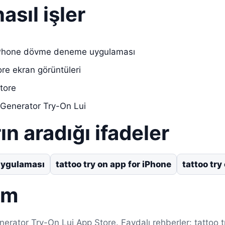
asıl işler
iPhone dövme deneme uygulaması
ore ekran görüntüleri
tore
 Generator Try-On Lui
ın aradığı ifadeler
uygulaması
tattoo try on app for iPhone
tattoo try
ım
erator Try-On Lui App Store. Faydalı rehberler: tattoo t