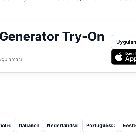
 Generator Try-On
Uygulam
ygulaması
ñol
Italiano
Nederlands
Português
Eesti
es
it
nl
pt