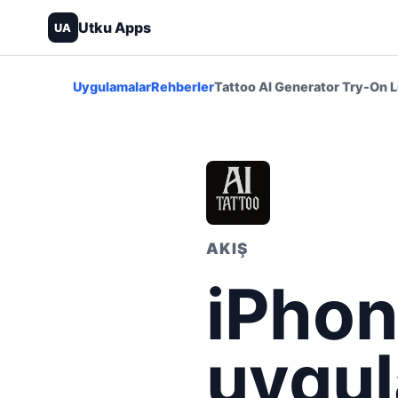
Utku Apps
UA
Uygulamalar
Rehberler
Tattoo AI Generator Try-On L
AKIŞ
iPho
uygul