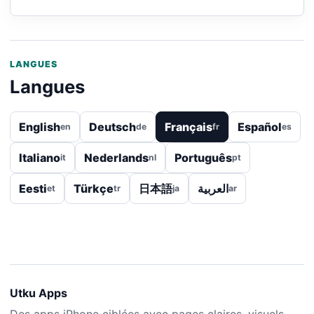
LANGUES
Langues
English
Deutsch
Français
Español
en
de
fr
es
Italiano
Nederlands
Português
it
nl
pt
Eesti
Türkçe
日本語
العربية
et
tr
ja
ar
Utku Apps