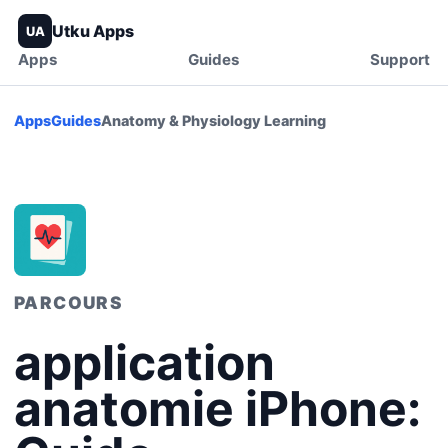
Utku Apps
UA
Apps
Guides
Support
Apps
Guides
Anatomy & Physiology Learning
PARCOURS
application
anatomie iPhone: