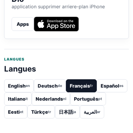
application supprimer arriere-plan iPhone
Apps
LANGUES
Langues
English
Deutsch
Français
Español
en
de
fr
es
Italiano
Nederlands
Português
it
nl
pt
Eesti
Türkçe
日本語
العربية
et
tr
ja
ar