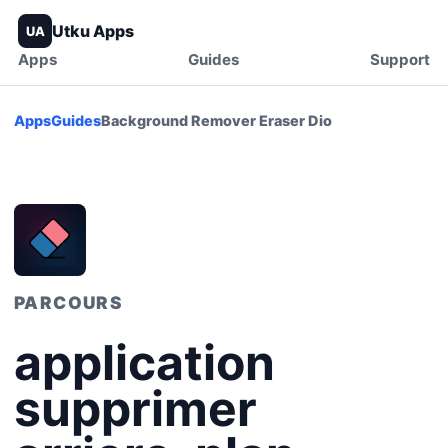
Utku Apps
UA
Apps
Guides
Support
Apps
Guides
Background Remover Eraser Dio
PARCOURS
application
supprimer