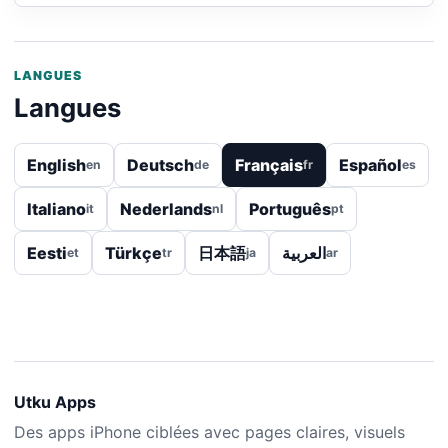
LANGUES
Langues
English
Deutsch
Français
Español
en
de
fr
es
Italiano
Nederlands
Português
it
nl
pt
Eesti
Türkçe
日本語
العربية
et
tr
ja
ar
Utku Apps
Des apps iPhone ciblées avec pages claires, visuels