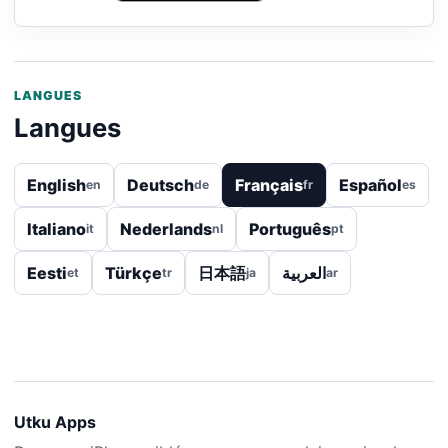
LANGUES
Langues
English
Deutsch
Français
Español
en
de
fr
es
Italiano
Nederlands
Português
it
nl
pt
Eesti
Türkçe
日本語
العربية
et
tr
ja
ar
Utku Apps