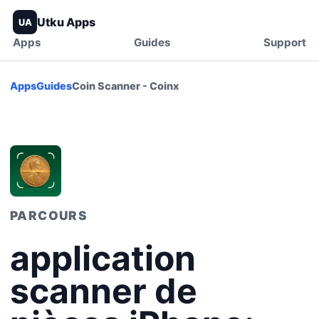
Utku Apps
UA
Apps
Guides
Support
Apps
Guides
Coin Scanner - Coinx
PARCOURS
application
scanner de