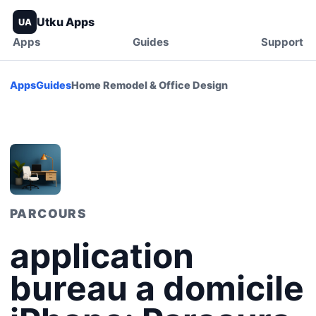
Utku Apps
UA
Apps
Guides
Support
Apps
Guides
Home Remodel & Office Design
PARCOURS
application
bureau a domicile