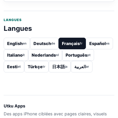
LANGUES
Langues
English
Deutsch
Français
Español
en
de
fr
es
Italiano
Nederlands
Português
it
nl
pt
Eesti
Türkçe
日本語
العربية
et
tr
ja
ar
Utku Apps
Des apps iPhone ciblées avec pages claires, visuels