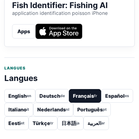
Fish Identifier: Fishing AI
application identification poisson iPhone
Apps
LANGUES
Langues
English
Deutsch
Français
Español
en
de
fr
es
Italiano
Nederlands
Português
it
nl
pt
Eesti
Türkçe
日本語
العربية
et
tr
ja
ar