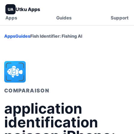
Utku Apps
UA
Apps
Guides
Support
Apps
Guides
Fish Identifier: Fishing AI
COMPARAISON
application
identification