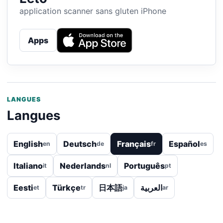
application scanner sans gluten iPhone
Apps
LANGUES
Langues
English
Deutsch
Français
Español
en
de
fr
es
Italiano
Nederlands
Português
it
nl
pt
Eesti
Türkçe
日本語
العربية
et
tr
ja
ar