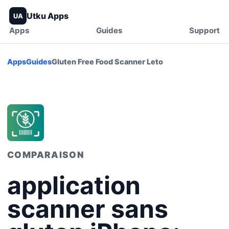
Utku Apps
UA
Apps
Guides
Support
Apps
Guides
Gluten Free Food Scanner Leto
COMPARAISON
application
scanner sans