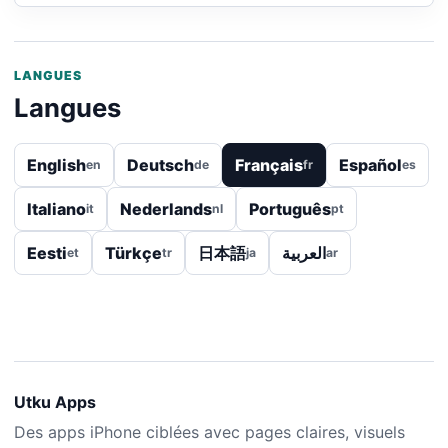
LANGUES
Langues
English
Deutsch
Français
Español
en
de
fr
es
Italiano
Nederlands
Português
it
nl
pt
Eesti
Türkçe
日本語
العربية
et
tr
ja
ar
Utku Apps
Des apps iPhone ciblées avec pages claires, visuels