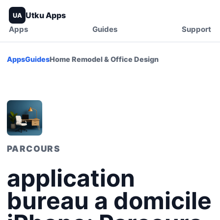
Utku Apps
UA
Apps
Guides
Support
Apps
Guides
Home Remodel & Office Design
PARCOURS
application
bureau a domicile