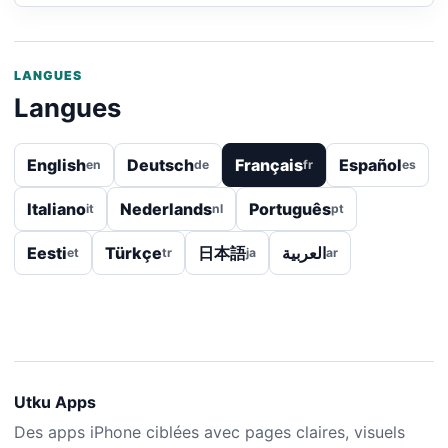
LANGUES
Langues
English
Deutsch
Français
Español
en
de
fr
es
Italiano
Nederlands
Português
it
nl
pt
Eesti
Türkçe
日本語
العربية
et
tr
ja
ar
Utku Apps
Des apps iPhone ciblées avec pages claires, visuels