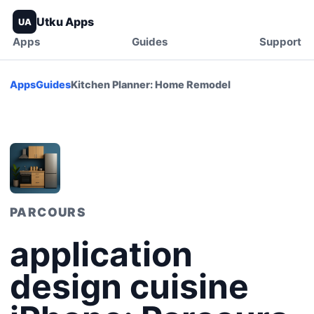
Utku Apps
UA
Apps
Guides
Support
Apps
Guides
Kitchen Planner: Home Remodel
PARCOURS
application
design cuisine